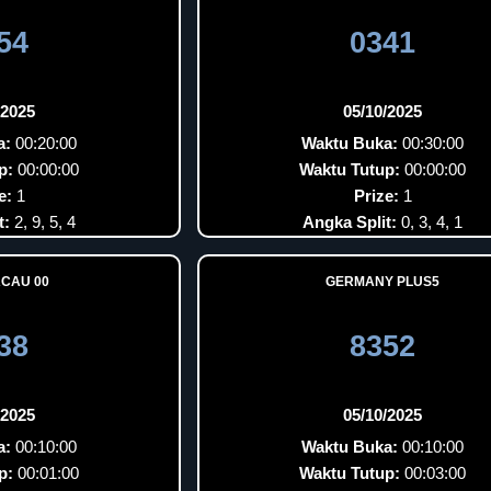
54
0341
/2025
05/10/2025
a:
00:20:00
Waktu Buka:
00:30:00
p:
00:00:00
Waktu Tutup:
00:00:00
e:
1
Prize:
1
t:
2, 9, 5, 4
Angka Split:
0, 3, 4, 1
CAU 00
GERMANY PLUS5
38
8352
/2025
05/10/2025
a:
00:10:00
Waktu Buka:
00:10:00
p:
00:01:00
Waktu Tutup:
00:03:00