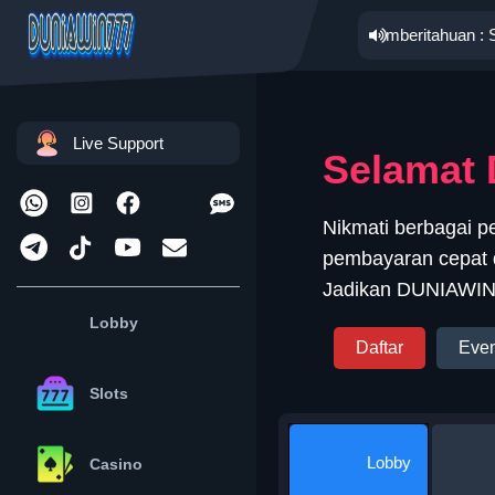
Pemberitahuan : Situs Resmi Menampil
Live Support
Selamat 
Nikmati berbagai p
pembayaran cepat 
Jadikan DUNIAWIN77
Lobby
Daftar
Even
Slots
Lobby
Casino