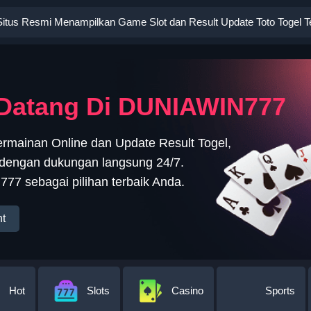
kan Game Slot dan Result Update Toto Togel Terpercaya Di Webs
Datang Di
DUNIAWIN777
ermainan Online dan Update Result Togel,
dengan dukungan langsung 24/7.
7 sebagai pilihan terbaik Anda.
t
Hot
Slots
Casino
Sports