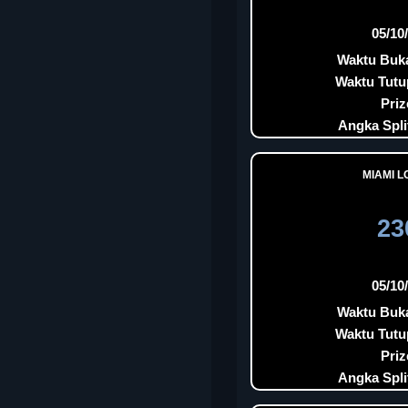
05/10
Waktu Buk
Waktu Tutu
Priz
Angka Spli
MIAMI L
23
05/10
Waktu Buk
Waktu Tutu
Priz
Angka Spli