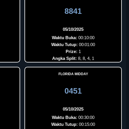
8841
05/10/2025
Waktu Buka:
00:10:00
Waktu Tutup:
00:01:00
Prize:
1
Angka Split:
8, 8, 4, 1
FLORIDA MIDDAY
0451
05/10/2025
Waktu Buka:
00:30:00
Waktu Tutup:
00:15:00