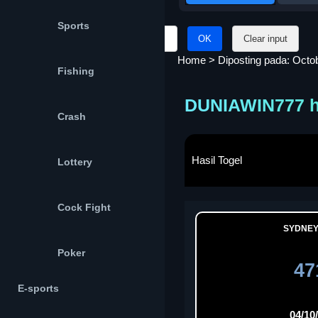
Sports
Search
Clear input
for:
Home
>
Diposting pada: Octo
Fishing
DUNIAWIN777 ha
Crash
Hasil Togel
Lottery
Cock Fight
SYDNE
Poker
47
E-sports
04/10