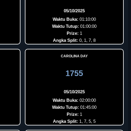
05/10/2025
Waktu Buka:
01:10:00
Waktu Tutup:
01:00:00
Prize:
1
Angka Split:
0, 1, 7, 8
CAROLINA DAY
1755
05/10/2025
Waktu Buka:
02:00:00
Waktu Tutup:
01:45:00
Prize:
1
Angka Split:
1, 7, 5, 5