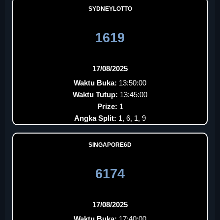
SYDNEYLOTTO
1619
17/08/2025
Waktu Buka:
13:50:00
Waktu Tutup:
13:45:00
Prize:
1
Angka Split:
1, 6, 1, 9
SINGAPORE6D
6174
17/08/2025
Waktu Buka:
17:40:00