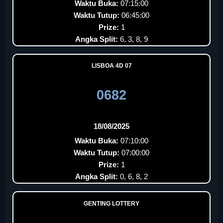
Waktu Buka:
07:15:00
Waktu Tutup:
06:45:00
Prize:
1
Angka Split:
6, 3, 8, 9
LISBOA 4D 07
0682
18/08/2025
Waktu Buka:
07:10:00
Waktu Tutup:
07:00:00
Prize:
1
Angka Split:
0, 6, 8, 2
GENTING LOTTERY