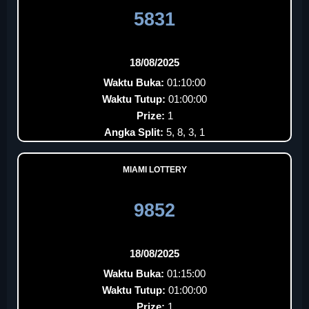
5831
18/08/2025
Waktu Buka:
01:10:00
Waktu Tutup:
01:00:00
Prize:
1
Angka Split:
5, 8, 3, 1
MIAMI LOTTERY
9852
18/08/2025
Waktu Buka:
01:15:00
Waktu Tutup:
01:00:00
Prize:
1