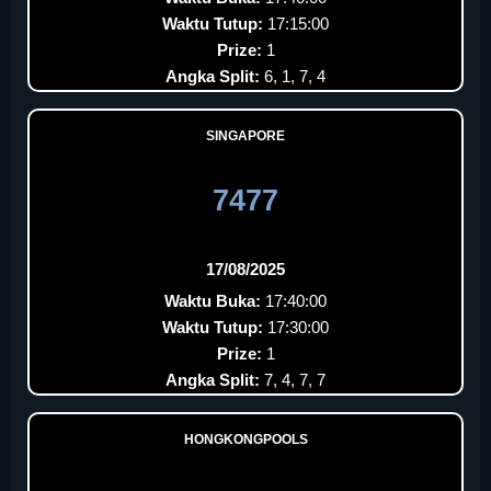
Waktu Tutup:
17:15:00
Prize:
1
Angka Split:
6, 1, 7, 4
SINGAPORE
7477
17/08/2025
Waktu Buka:
17:40:00
Waktu Tutup:
17:30:00
Prize:
1
Angka Split:
7, 4, 7, 7
HONGKONGPOOLS