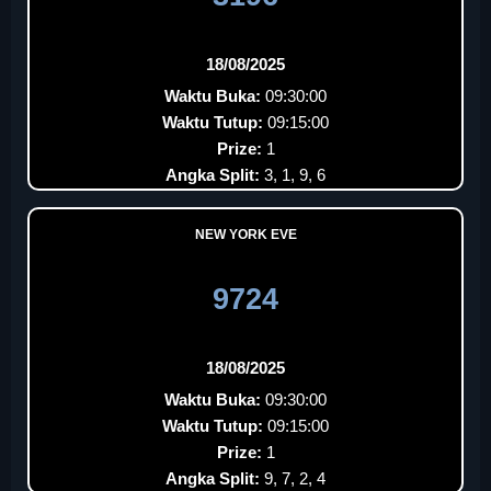
18/08/2025
Waktu Buka:
09:30:00
Waktu Tutup:
09:15:00
Prize:
1
Angka Split:
3, 1, 9, 6
NEW YORK EVE
9724
18/08/2025
Waktu Buka:
09:30:00
Waktu Tutup:
09:15:00
Prize:
1
Angka Split:
9, 7, 2, 4