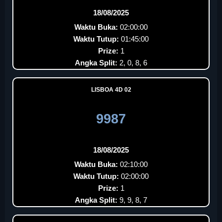
18/08/2025
Waktu Buka:
02:00:00
Waktu Tutup:
01:45:00
Prize:
1
Angka Split:
2, 0, 8, 6
LISBOA 4D 02
9987
18/08/2025
Waktu Buka:
02:10:00
Waktu Tutup:
02:00:00
Prize:
1
Angka Split:
9, 9, 8, 7