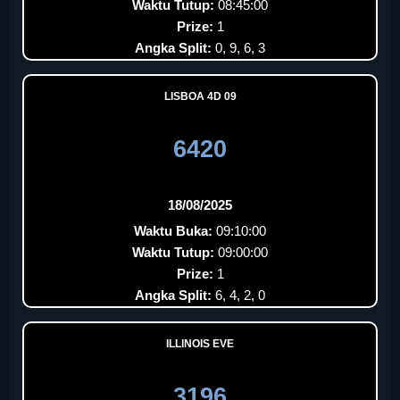
Waktu Tutup:
08:45:00
Prize:
1
Angka Split:
0, 9, 6, 3
LISBOA 4D 09
6420
18/08/2025
Waktu Buka:
09:10:00
Waktu Tutup:
09:00:00
Prize:
1
Angka Split:
6, 4, 2, 0
ILLINOIS EVE
3196