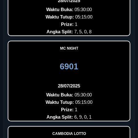
28/07/2025
Waktu Buka:
05:30:00
Waktu Tutup:
05:15:00
Prize:
1
Angka Split:
7, 5, 0, 8
MC NIGHT
6901
28/07/2025
Waktu Buka:
05:30:00
Waktu Tutup:
05:15:00
Prize:
1
Angka Split:
6, 9, 0, 1
CAMBODIA LOTTO