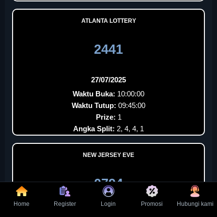
ATLANTA LOTTERY
2441
27/07/2025
Waktu Buka:
10:00:00
Waktu Tutup:
09:45:00
Prize:
1
Angka Split:
2, 4, 4, 1
NEW JERSEY EVE
0794
Home
Register
Login
Promosi
Hubungi kami
27/07/2025