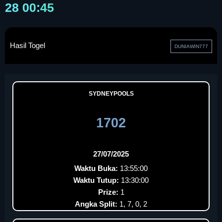
28 00:45
Hasil Togel
DUNIAWIN777
SYDNEYPOOLS
1702
27/07/2025
Waktu Buka:
13:55:00
Waktu Tutup:
13:30:00
Prize:
1
Angka Split:
1, 7, 0, 2