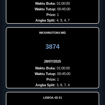
Waktu Buka:
01:00:00
Waktu Tutup:
00:45:00
Prize:
1
Angka Split:
4, 9, 4, 7
WASHINGTON4 MID
3874
28/07/2025
Waktu Buka:
01:00:00
Waktu Tutup:
00:45:00
Prize:
1
Angka Split:
3, 8, 7, 4
LISBOA 4D 01