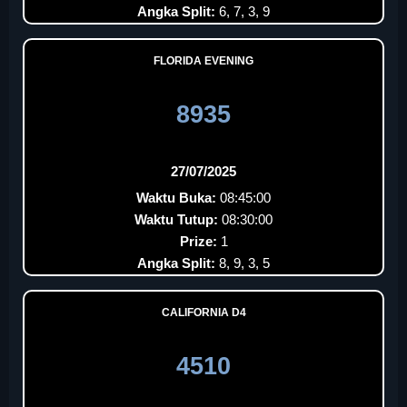
Angka Split:
6, 7, 3, 9
FLORIDA EVENING
8935
27/07/2025
Waktu Buka:
08:45:00
Waktu Tutup:
08:30:00
Prize:
1
Angka Split:
8, 9, 3, 5
CALIFORNIA D4
4510