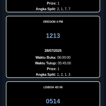
Prize:
1
Angka Split:
2, 1, 7, 7
OREGON 4 PM
1213
28/07/2025
Waktu Buka:
06:00:00
Waktu Tutup:
05:45:00
Prize:
1
Angka Split:
1, 2, 1, 3
LISBOA 4D 06
0514