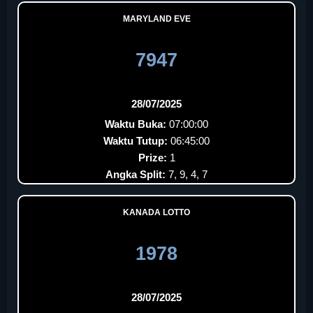
MARYLAND EVE
7947
28/07/2025
Waktu Buka:
07:00:00
Waktu Tutup:
06:45:00
Prize:
1
Angka Split:
7, 9, 4, 7
KANADA LOTTO
1978
28/07/2025