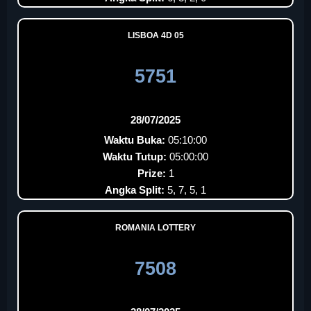
LISBOA 4D 05
5751
28/07/2025
Waktu Buka:
05:10:00
Waktu Tutup:
05:00:00
Prize:
1
Angka Split:
5, 7, 5, 1
ROMANIA LOTTERY
7508