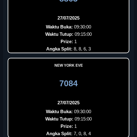
27/07/2025
Waktu Buka:
09:30:00
Waktu Tutup:
09:15:00
Prize:
1
Angka Split:
8, 8, 6, 3
NEW YORK EVE
7084
27/07/2025
Waktu Buka:
09:30:00
Waktu Tutup:
09:15:00
Prize:
1
Angka Split:
7, 0, 8, 4