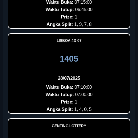
Waktu Buka:
07:15:00
Waktu Tutup:
06:45:00
Prize:
1
Angka Split:
1, 9, 7, 8
LISBOA 4D 07
1405
28/07/2025
Waktu Buka:
07:10:00
Waktu Tutup:
07:00:00
Prize:
1
Angka Split:
1, 4, 0, 5
GENTING LOTTERY