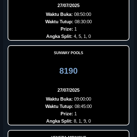
27/07/2025
Waktu Buka:
08:50:00
Waktu Tutup:
08:30:00
Prize:
1
Angka Split:
4, 5, 1, 0
SUNWAY POOLS
8190
27/07/2025
Waktu Buka:
09:00:00
Waktu Tutup:
08:45:00
Prize:
1
Angka Split:
8, 1, 9, 0