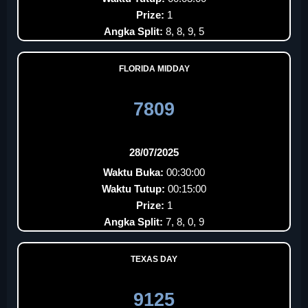
Prize:
1
Angka Split:
8, 8, 9, 5
FLORIDA MIDDAY
7809
28/07/2025
Waktu Buka:
00:30:00
Waktu Tutup:
00:15:00
Prize:
1
Angka Split:
7, 8, 0, 9
TEXAS DAY
9125