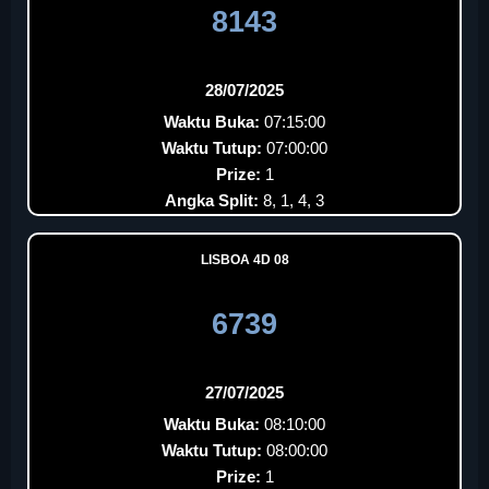
8143
28/07/2025
Waktu Buka:
07:15:00
Waktu Tutup:
07:00:00
Prize:
1
Angka Split:
8, 1, 4, 3
LISBOA 4D 08
6739
27/07/2025
Waktu Buka:
08:10:00
Waktu Tutup:
08:00:00
Prize:
1