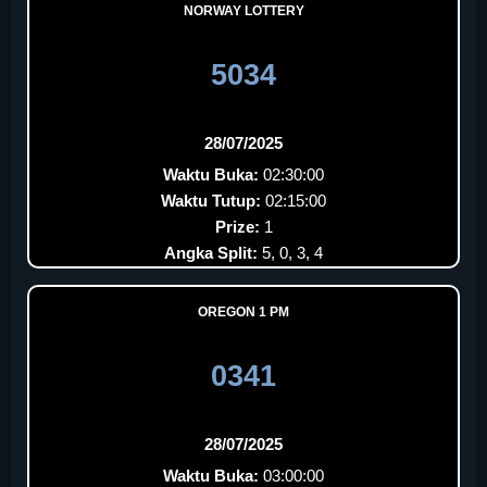
NORWAY LOTTERY
5034
28/07/2025
Waktu Buka:
02:30:00
Waktu Tutup:
02:15:00
Prize:
1
Angka Split:
5, 0, 3, 4
OREGON 1 PM
0341
28/07/2025
Waktu Buka:
03:00:00