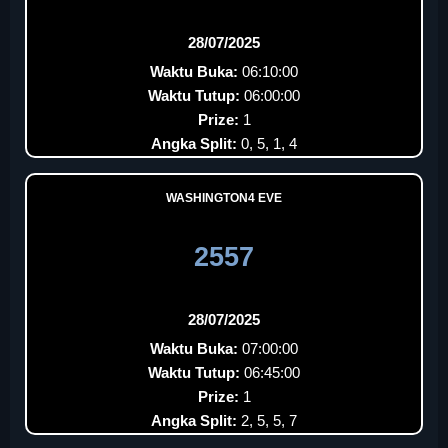
28/07/2025
Waktu Buka:
06:10:00
Waktu Tutup:
06:00:00
Prize:
1
Angka Split:
0, 5, 1, 4
WASHINGTON4 EVE
2557
28/07/2025
Waktu Buka:
07:00:00
Waktu Tutup:
06:45:00
Prize:
1
Angka Split:
2, 5, 5, 7