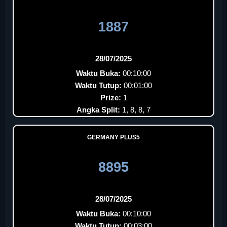
1887
28/07/2025
Waktu Buka:
00:10:00
Waktu Tutup:
00:01:00
Prize:
1
Angka Split:
1, 8, 8, 7
GERMANY PLUS5
8895
28/07/2025
Waktu Buka:
00:10:00
Waktu Tutup:
00:03:00