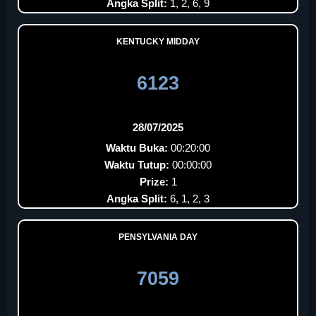
Angka Split:
1, 2, 6, 9
KENTUCKY MIDDAY
6123
28/07/2025
Waktu Buka:
00:20:00
Waktu Tutup:
00:00:00
Prize:
1
Angka Split:
6, 1, 2, 3
PENSYLVANIA DAY
7059