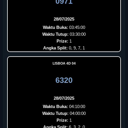
0971
28/07/2025
Waktu Buka:
03:45:00
Waktu Tutup:
03:30:00
Prize:
1
Angka Split:
0, 9, 7, 1
LISBOA 4D 04
6320
28/07/2025
Waktu Buka:
04:10:00
Waktu Tutup:
04:00:00
Prize:
1
Angka Split:
6, 3, 2, 0