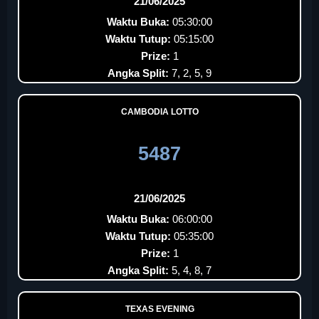
21/06/2025
Waktu Buka:
05:30:00
Waktu Tutup:
05:15:00
Prize:
1
Angka Split:
7, 2, 5, 9
CAMBODIA LOTTO
5487
21/06/2025
Waktu Buka:
06:00:00
Waktu Tutup:
05:35:00
Prize:
1
Angka Split:
5, 4, 8, 7
TEXAS EVENING