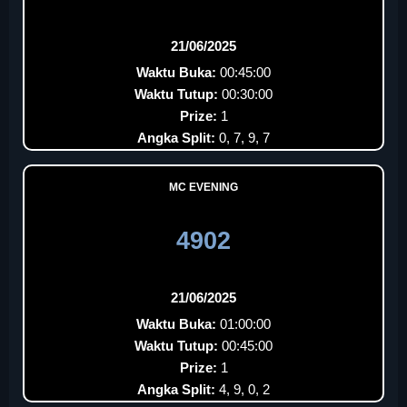
21/06/2025
Waktu Buka:
00:45:00
Waktu Tutup:
00:30:00
Prize:
1
Angka Split:
0, 7, 9, 7
MC EVENING
4902
21/06/2025
Waktu Buka:
01:00:00
Waktu Tutup:
00:45:00
Prize:
1
Angka Split:
4, 9, 0, 2