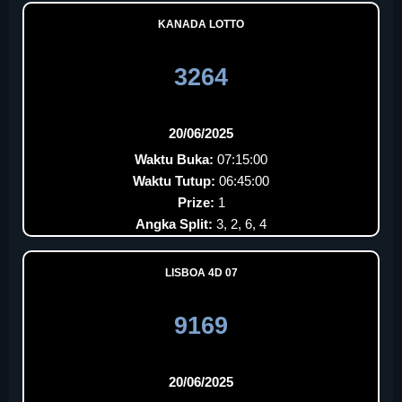
KANADA LOTTO
3264
20/06/2025
Waktu Buka:
07:15:00
Waktu Tutup:
06:45:00
Prize:
1
Angka Split:
3, 2, 6, 4
LISBOA 4D 07
9169
20/06/2025