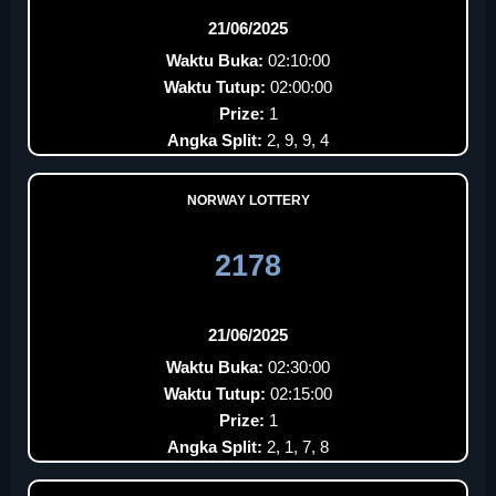
21/06/2025
Waktu Buka:
02:10:00
Waktu Tutup:
02:00:00
Prize:
1
Angka Split:
2, 9, 9, 4
NORWAY LOTTERY
2178
21/06/2025
Waktu Buka:
02:30:00
Waktu Tutup:
02:15:00
Prize:
1
Angka Split:
2, 1, 7, 8