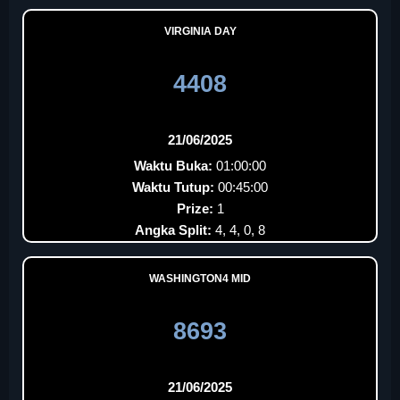
VIRGINIA DAY
4408
21/06/2025
Waktu Buka:
01:00:00
Waktu Tutup:
00:45:00
Prize:
1
Angka Split:
4, 4, 0, 8
WASHINGTON4 MID
8693
21/06/2025