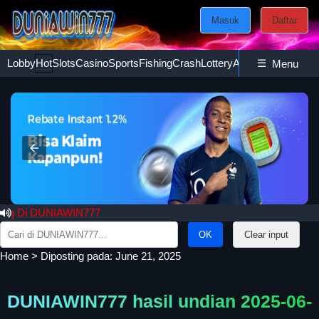
Masuk
Daftar
Lobby
Hot
Slots
Casino
Sports
Fishing
Crash
Lottery
Ayam
☰
Poker
Esport
Menu
i DUNIAWIN777
Search
Clear input
for:
Home
>
Diposting pada: June 21, 2025
DUNIAWIN777 hasil undian 2025-06-