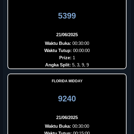
5399
21/06/2025
Waktu Buka:
00:30:00
Waktu Tutup:
00:00:00
Prize:
1
Angka Split:
5, 3, 9, 9
FLORIDA MIDDAY
9240
21/06/2025
Waktu Buka:
00:30:00
Waktu Tutup:
00:15:00