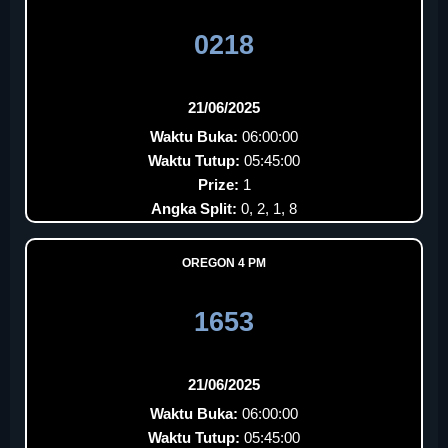
0218
21/06/2025
Waktu Buka:
06:00:00
Waktu Tutup:
05:45:00
Prize:
1
Angka Split:
0, 2, 1, 8
OREGON 4 PM
1653
21/06/2025
Waktu Buka:
06:00:00
Waktu Tutup:
05:45:00