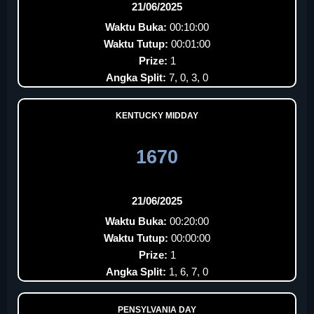
21/06/2025
Waktu Buka:
00:10:00
Waktu Tutup:
00:01:00
Prize:
1
Angka Split:
7, 0, 3, 0
KENTUCKY MIDDAY
1670
21/06/2025
Waktu Buka:
00:20:00
Waktu Tutup:
00:00:00
Prize:
1
Angka Split:
1, 6, 7, 0
PENSYLVANIA DAY