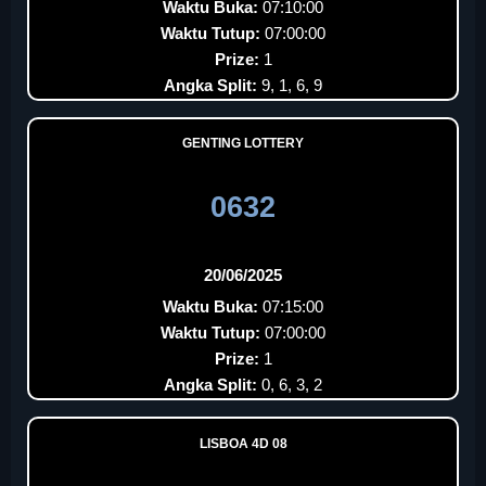
Waktu Buka:
07:10:00
Waktu Tutup:
07:00:00
Prize:
1
Angka Split:
9, 1, 6, 9
GENTING LOTTERY
0632
20/06/2025
Waktu Buka:
07:15:00
Waktu Tutup:
07:00:00
Prize:
1
Angka Split:
0, 6, 3, 2
LISBOA 4D 08