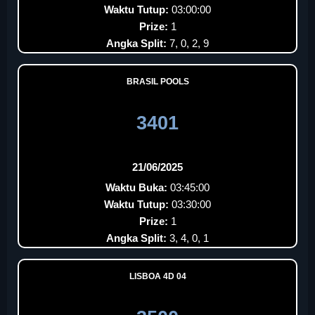
Waktu Tutup:
03:00:00
Prize:
1
Angka Split:
7, 0, 2, 9
BRASIL POOLS
3401
21/06/2025
Waktu Buka:
03:45:00
Waktu Tutup:
03:30:00
Prize:
1
Angka Split:
3, 4, 0, 1
LISBOA 4D 04