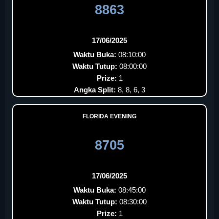
8863
17/06/2025
Waktu Buka:
08:10:00
Waktu Tutup:
08:00:00
Prize:
1
Angka Split:
8, 8, 6, 3
FLORIDA EVENING
8705
17/06/2025
Waktu Buka:
08:45:00
Waktu Tutup:
08:30:00
Prize:
1