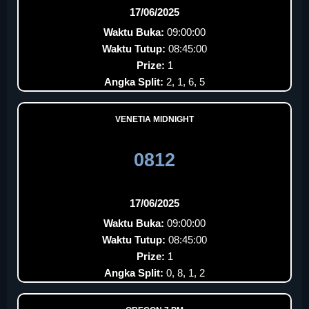
17/06/2025
Waktu Buka:
09:00:00
Waktu Tutup:
08:45:00
Prize:
1
Angka Split:
2, 1, 6, 5
VENETIA MIDNIGHT
0812
17/06/2025
Waktu Buka:
09:00:00
Waktu Tutup:
08:45:00
Prize:
1
Angka Split:
0, 8, 1, 2