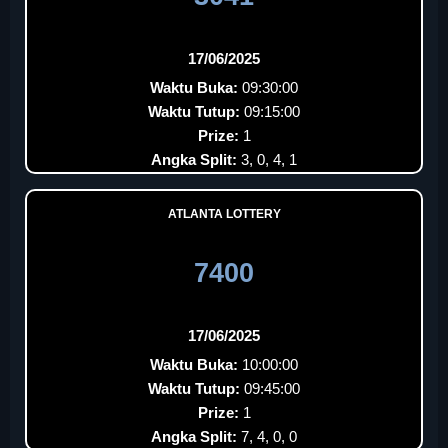
17/06/2025
Waktu Buka:
09:30:00
Waktu Tutup:
09:15:00
Prize:
1
Angka Split:
3, 0, 4, 1
ATLANTA LOTTERY
7400
17/06/2025
Waktu Buka:
10:00:00
Waktu Tutup:
09:45:00
Prize:
1
Angka Split:
7, 4, 0, 0