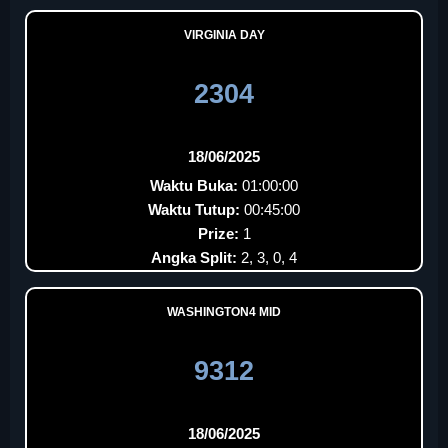
VIRGINIA DAY
2304
18/06/2025
Waktu Buka:
01:00:00
Waktu Tutup:
00:45:00
Prize:
1
Angka Split:
2, 3, 0, 4
WASHINGTON4 MID
9312
18/06/2025