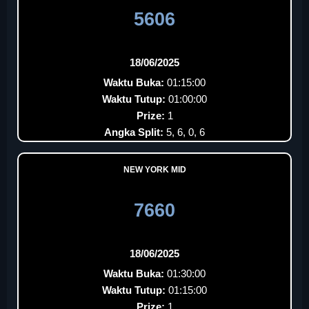
5606
18/06/2025
Waktu Buka:
01:15:00
Waktu Tutup:
01:00:00
Prize:
1
Angka Split:
5, 6, 0, 6
NEW YORK MID
7660
18/06/2025
Waktu Buka:
01:30:00
Waktu Tutup:
01:15:00
Prize:
1