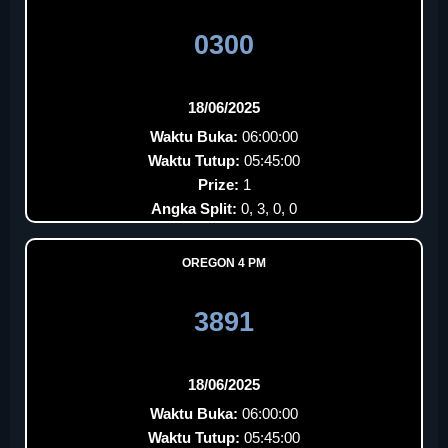
0300
18/06/2025
Waktu Buka:
06:00:00
Waktu Tutup:
05:45:00
Prize:
1
Angka Split:
0, 3, 0, 0
OREGON 4 PM
3891
18/06/2025
Waktu Buka:
06:00:00
Waktu Tutup:
05:45:00