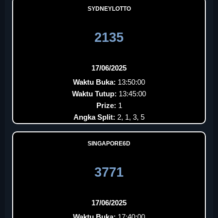
SYDNEYLOTTO
2135
17/06/2025
Waktu Buka:
13:50:00
Waktu Tutup:
13:45:00
Prize:
1
Angka Split:
2, 1, 3, 5
SINGAPORE6D
3771
17/06/2025
Waktu Buka:
17:40:00