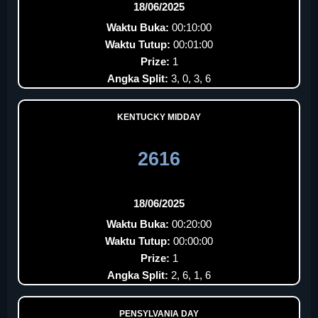
18/06/2025
Waktu Buka:
00:10:00
Waktu Tutup:
00:01:00
Prize:
1
Angka Split:
3, 0, 3, 6
KENTUCKY MIDDAY
2616
18/06/2025
Waktu Buka:
00:20:00
Waktu Tutup:
00:00:00
Prize:
1
Angka Split:
2, 6, 1, 6
PENSYLVANIA DAY