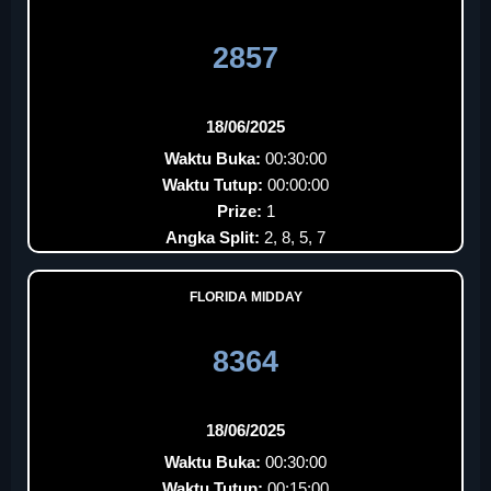
2857
18/06/2025
Waktu Buka:
00:30:00
Waktu Tutup:
00:00:00
Prize:
1
Angka Split:
2, 8, 5, 7
FLORIDA MIDDAY
8364
18/06/2025
Waktu Buka:
00:30:00
Waktu Tutup:
00:15:00