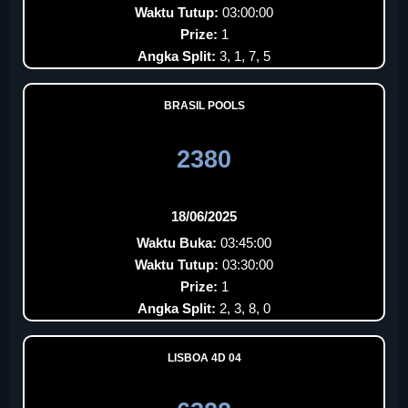
Waktu Tutup:
03:00:00
Prize:
1
Angka Split:
3, 1, 7, 5
BRASIL POOLS
2380
18/06/2025
Waktu Buka:
03:45:00
Waktu Tutup:
03:30:00
Prize:
1
Angka Split:
2, 3, 8, 0
LISBOA 4D 04