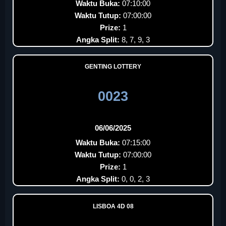
Waktu Buka:
07:10:00
Waktu Tutup:
07:00:00
Prize:
1
Angka Split:
8, 7, 9, 3
GENTING LOTTERY
0023
06/06/2025
Waktu Buka:
07:15:00
Waktu Tutup:
07:00:00
Prize:
1
Angka Split:
0, 0, 2, 3
LISBOA 4D 08