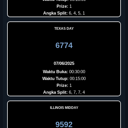
Prize:
1
Angka Split:
6, 4, 5, 1
TEXAS DAY
6774
07/06/2025
Waktu Buka:
00:30:00
Waktu Tutup:
00:15:00
Prize:
1
Angka Split:
6, 7, 7, 4
ILLINOIS MIDDAY
9592