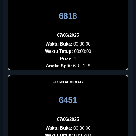
6818
07/06/2025
Waktu Buka:
00:30:00
Waktu Tutup:
00:00:00
Prize:
1
Angka Split:
6, 8, 1, 8
FLORIDA MIDDAY
6451
07/06/2025
Waktu Buka:
00:30:00
Waktu Tutup:
00:15:00