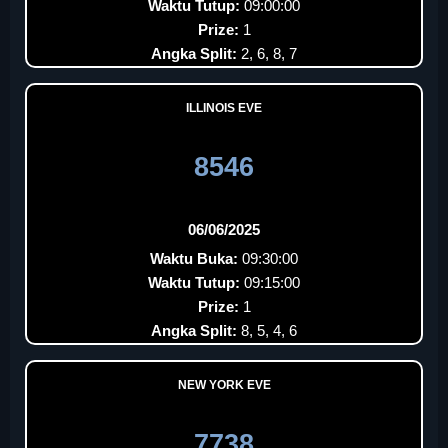
Waktu Tutup:
09:00:00
Prize:
1
Angka Split:
2, 6, 8, 7
ILLINOIS EVE
8546
06/06/2025
Waktu Buka:
09:30:00
Waktu Tutup:
09:15:00
Prize:
1
Angka Split:
8, 5, 4, 6
NEW YORK EVE
7738