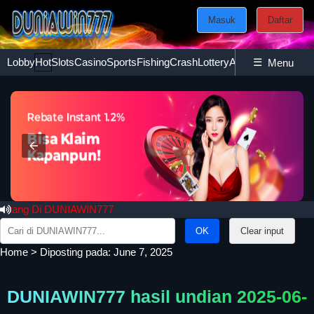
Masuk
Daftar
Lobby
Hot
Slots
Casino
Sports
Fishing
Crash
Lottery
Ayam
☰
Poker
Esport
Menu
g Di DUNIAWIN777
Search
Clear input
for:
Home
>
Diposting pada: June 7, 2025
DUNIAWIN777 hasil undian 2025-06-