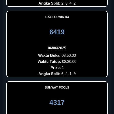
Angka Split:
2, 3, 4, 2
CALIFORNIA D4
6419
06/06/2025
Waktu Buka:
08:50:00
Waktu Tutup:
08:30:00
Prize:
1
Angka Split:
6, 4, 1, 9
SUNWAY POOLS
4317