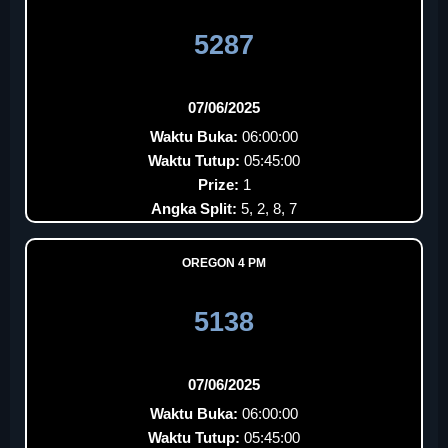
5287
07/06/2025
Waktu Buka:
06:00:00
Waktu Tutup:
05:45:00
Prize:
1
Angka Split:
5, 2, 8, 7
OREGON 4 PM
5138
07/06/2025
Waktu Buka:
06:00:00
Waktu Tutup:
05:45:00