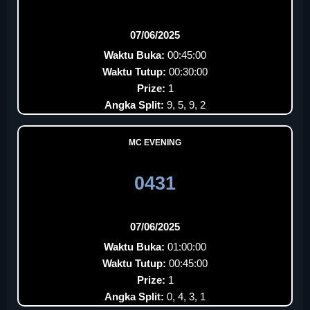
07/06/2025
Waktu Buka:
00:45:00
Waktu Tutup:
00:30:00
Prize:
1
Angka Split:
9, 5, 9, 2
MC EVENING
0431
07/06/2025
Waktu Buka:
01:00:00
Waktu Tutup:
00:45:00
Prize:
1
Angka Split:
0, 4, 3, 1