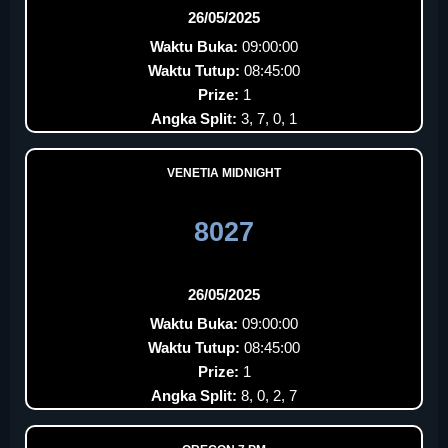
26/05/2025
Waktu Buka:
09:00:00
Waktu Tutup:
08:45:00
Prize:
1
Angka Split:
3, 7, 0, 1
VENETIA MIDNIGHT
8027
26/05/2025
Waktu Buka:
09:00:00
Waktu Tutup:
08:45:00
Prize:
1
Angka Split:
8, 0, 2, 7