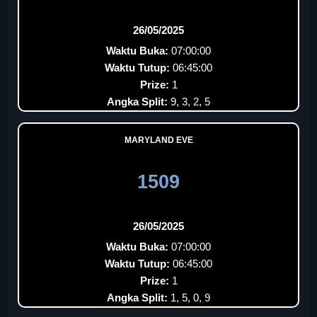
26/05/2025
Waktu Buka:
07:00:00
Waktu Tutup:
06:45:00
Prize:
1
Angka Split:
9, 3, 2, 5
MARYLAND EVE
1509
26/05/2025
Waktu Buka:
07:00:00
Waktu Tutup:
06:45:00
Prize:
1
Angka Split:
1, 5, 0, 9