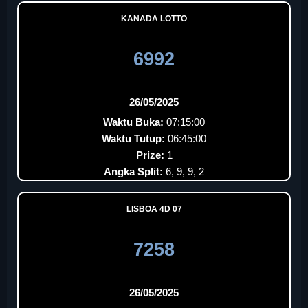
KANADA LOTTO
6992
26/05/2025
Waktu Buka:
07:15:00
Waktu Tutup:
06:45:00
Prize:
1
Angka Split:
6, 9, 9, 2
LISBOA 4D 07
7258
26/05/2025