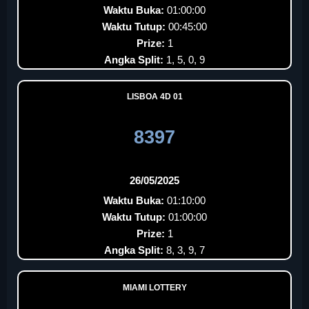
Waktu Buka:
01:00:00
Waktu Tutup:
00:45:00
Prize:
1
Angka Split:
1, 5, 0, 9
LISBOA 4D 01
8397
26/05/2025
Waktu Buka:
01:10:00
Waktu Tutup:
01:00:00
Prize:
1
Angka Split:
8, 3, 9, 7
MIAMI LOTTERY