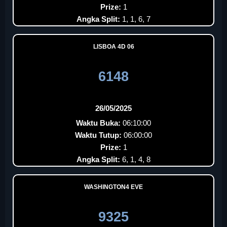
Prize:
1
Angka Split:
1, 1, 6, 7
LISBOA 4D 06
6148
26/05/2025
Waktu Buka:
06:10:00
Waktu Tutup:
06:00:00
Prize:
1
Angka Split:
6, 1, 4, 8
WASHINGTON4 EVE
9325