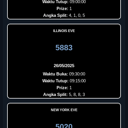
Waktu Tutup:
09:00:00
Prize:
1
Angka Split:
4, 1, 0, 5
ILLINOIS EVE
5883
26/05/2025
Waktu Buka:
09:30:00
Waktu Tutup:
09:15:00
Prize:
1
Angka Split:
5, 8, 8, 3
NEW YORK EVE
5020