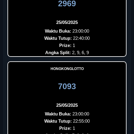
2969
25/05/2025
Waktu Buka:
23:00:00
Waktu Tutup:
22:40:00
Prize:
1
Angka Split:
2, 9, 6, 9
HONGKONGLOTTO
7093
25/05/2025
Waktu Buka:
23:00:00
Waktu Tutup:
22:55:00
Prize:
1