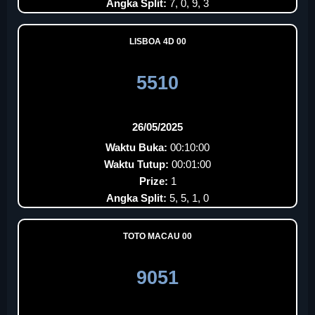
Angka Split:
7, 0, 9, 3
LISBOA 4D 00
5510
26/05/2025
Waktu Buka:
00:10:00
Waktu Tutup:
00:01:00
Prize:
1
Angka Split:
5, 5, 1, 0
TOTO MACAU 00
9051