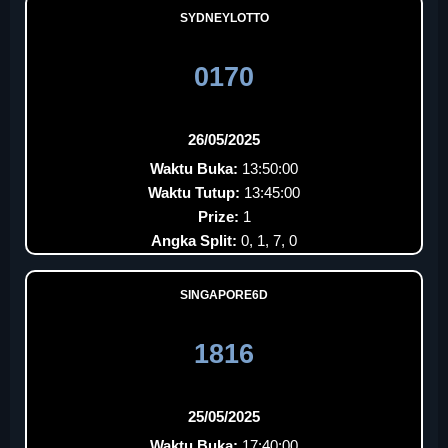
SYDNEYLOTTO
0170
26/05/2025
Waktu Buka:
13:50:00
Waktu Tutup:
13:45:00
Prize:
1
Angka Split:
0, 1, 7, 0
SINGAPORE6D
1816
25/05/2025
Waktu Buka:
17:40:00