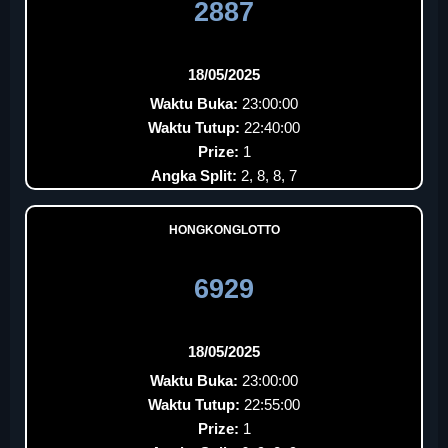
2887
18/05/2025
Waktu Buka:
23:00:00
Waktu Tutup:
22:40:00
Prize:
1
Angka Split:
2, 8, 8, 7
HONGKONGLOTTO
6929
18/05/2025
Waktu Buka:
23:00:00
Waktu Tutup:
22:55:00
Prize:
1