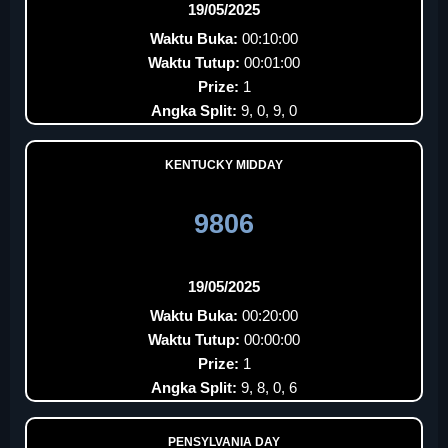
19/05/2025
Waktu Buka:
00:10:00
Waktu Tutup:
00:01:00
Prize:
1
Angka Split:
9, 0, 9, 0
KENTUCKY MIDDAY
9806
19/05/2025
Waktu Buka:
00:20:00
Waktu Tutup:
00:00:00
Prize:
1
Angka Split:
9, 8, 0, 6
PENSYLVANIA DAY