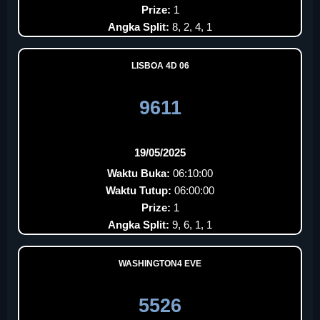
Prize:
1
Angka Split:
8, 2, 4, 1
LISBOA 4D 06
9611
19/05/2025
Waktu Buka:
06:10:00
Waktu Tutup:
06:00:00
Prize:
1
Angka Split:
9, 6, 1, 1
WASHINGTON4 EVE
5526