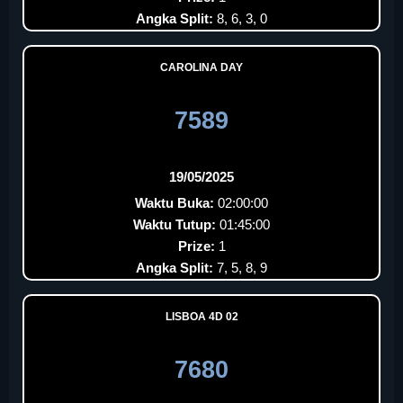
Angka Split:
8, 6, 3, 0
CAROLINA DAY
7589
19/05/2025
Waktu Buka:
02:00:00
Waktu Tutup:
01:45:00
Prize:
1
Angka Split:
7, 5, 8, 9
LISBOA 4D 02
7680