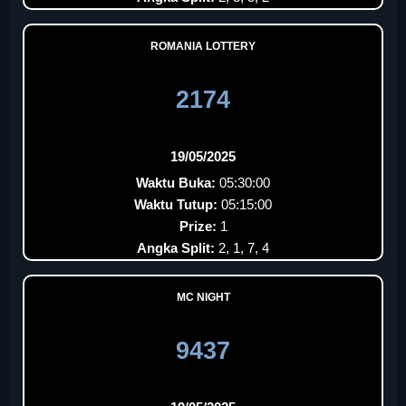
ROMANIA LOTTERY
2174
19/05/2025
Waktu Buka:
05:30:00
Waktu Tutup:
05:15:00
Prize:
1
Angka Split:
2, 1, 7, 4
MC NIGHT
9437