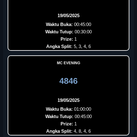
19/05/2025
Waktu Buka:
00:45:00
Waktu Tutup:
00:30:00
Prize:
1
Angka Split:
5, 3, 4, 6
MC EVENING
4846
19/05/2025
Waktu Buka:
01:00:00
Waktu Tutup:
00:45:00
Prize:
1
Angka Split:
4, 8, 4, 6