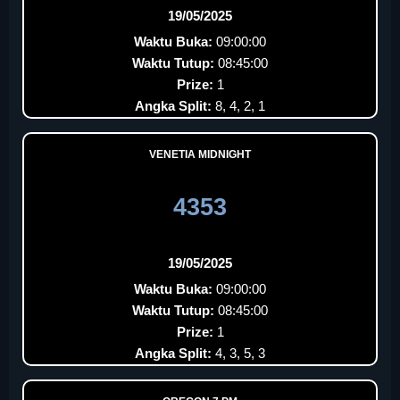
19/05/2025
Waktu Buka:
09:00:00
Waktu Tutup:
08:45:00
Prize:
1
Angka Split:
8, 4, 2, 1
VENETIA MIDNIGHT
4353
19/05/2025
Waktu Buka:
09:00:00
Waktu Tutup:
08:45:00
Prize:
1
Angka Split:
4, 3, 5, 3