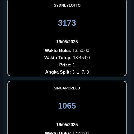
SYDNEYLOTTO
3173
19/05/2025
Waktu Buka:
13:50:00
Waktu Tutup:
13:45:00
Prize:
1
Angka Split:
3, 1, 7, 3
SINGAPORE6D
1065
19/05/2025
Waktu Buka:
17:40:00