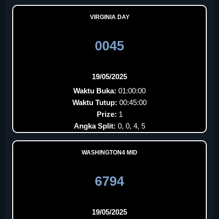
VIRGINIA DAY
0045
19/05/2025
Waktu Buka:
01:00:00
Waktu Tutup:
00:45:00
Prize:
1
Angka Split:
0, 0, 4, 5
WASHINGTON4 MID
6794
19/05/2025