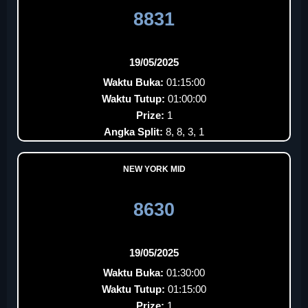
8831
19/05/2025
Waktu Buka:
01:15:00
Waktu Tutup:
01:00:00
Prize:
1
Angka Split:
8, 8, 3, 1
NEW YORK MID
8630
19/05/2025
Waktu Buka:
01:30:00
Waktu Tutup:
01:15:00
Prize:
1