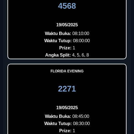
4568
19/05/2025
Waktu Buka:
08:10:00
Waktu Tutup:
08:00:00
Prize:
1
Angka Split:
4, 5, 6, 8
FLORIDA EVENING
2271
19/05/2025
Waktu Buka:
08:45:00
Waktu Tutup:
08:30:00
Prize:
1