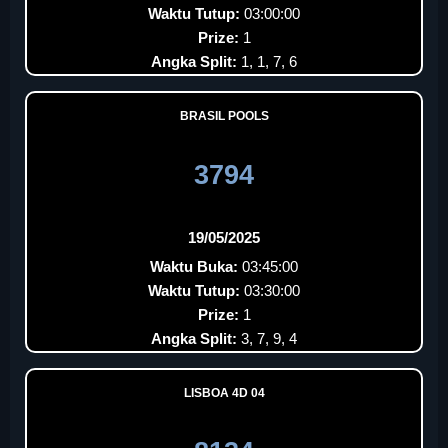
Waktu Tutup:
03:00:00
Prize:
1
Angka Split:
1, 1, 7, 6
BRASIL POOLS
3794
19/05/2025
Waktu Buka:
03:45:00
Waktu Tutup:
03:30:00
Prize:
1
Angka Split:
3, 7, 9, 4
LISBOA 4D 04