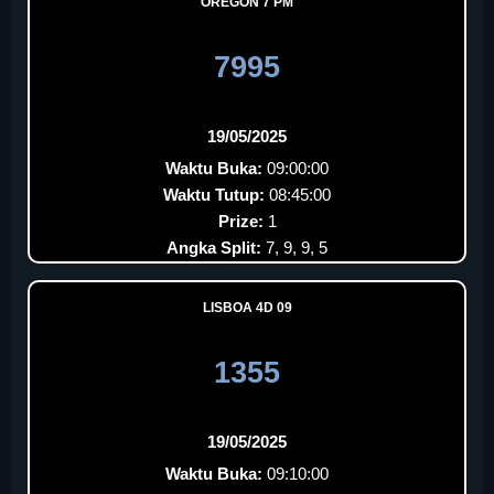
OREGON 7 PM
7995
19/05/2025
Waktu Buka:
09:00:00
Waktu Tutup:
08:45:00
Prize:
1
Angka Split:
7, 9, 9, 5
LISBOA 4D 09
1355
19/05/2025
Waktu Buka:
09:10:00