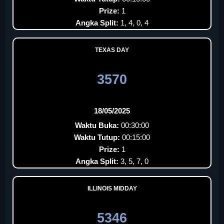
Prize:
1
Angka Split:
1, 4, 0, 4
TEXAS DAY
3570
18/05/2025
Waktu Buka:
00:30:00
Waktu Tutup:
00:15:00
Prize:
1
Angka Split:
3, 5, 7, 0
ILLINOIS MIDDAY
5346