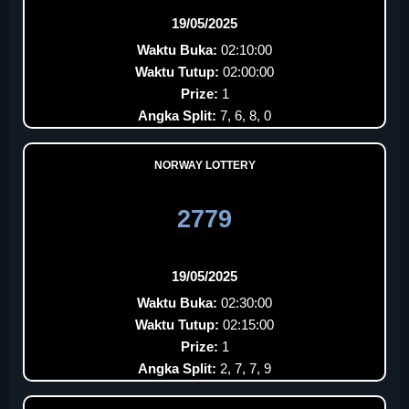
19/05/2025
Waktu Buka:
02:10:00
Waktu Tutup:
02:00:00
Prize:
1
Angka Split:
7, 6, 8, 0
NORWAY LOTTERY
2779
19/05/2025
Waktu Buka:
02:30:00
Waktu Tutup:
02:15:00
Prize:
1
Angka Split:
2, 7, 7, 9