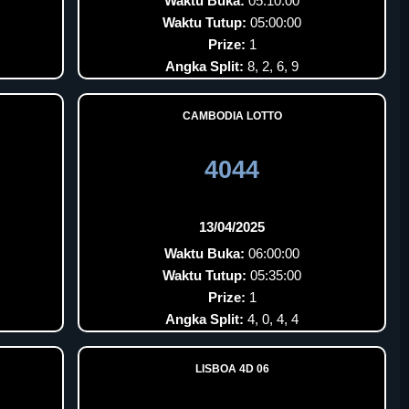
Waktu Buka:
05:10:00
Waktu Tutup:
05:00:00
Prize:
1
Angka Split:
8, 2, 6, 9
CAMBODIA LOTTO
4044
13/04/2025
Waktu Buka:
06:00:00
Waktu Tutup:
05:35:00
Prize:
1
Angka Split:
4, 0, 4, 4
LISBOA 4D 06