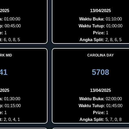
/2025
13/04/2025
a:
01:00:00
Waktu Buka:
01:10:00
p:
00:45:00
Waktu Tutup:
01:00:00
e:
1
Prize:
1
t:
6, 0, 8, 5
Angka Split:
2, 8, 6, 5
RK MID
CAROLINA DAY
41
5708
/2025
13/04/2025
a:
01:30:00
Waktu Buka:
02:00:00
p:
01:15:00
Waktu Tutup:
01:45:00
e:
1
Prize:
1
t:
2, 0, 4, 1
Angka Split:
5, 7, 0, 8