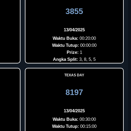
3855
13/04/2025
Waktu Buka:
00:20:00
Waktu Tutup:
00:00:00
Prize:
1
Angka Split:
3, 8, 5, 5
TEXAS DAY
8197
13/04/2025
Waktu Buka:
00:30:00
Waktu Tutup:
00:15:00