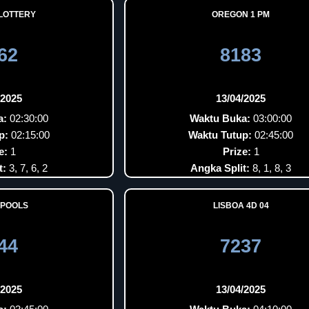
LOTTERY
OREGON 1 PM
62
8183
/2025
13/04/2025
a:
02:30:00
Waktu Buka:
03:00:00
p:
02:15:00
Waktu Tutup:
02:45:00
e:
1
Prize:
1
t:
3, 7, 6, 2
Angka Split:
8, 1, 8, 3
 POOLS
LISBOA 4D 04
44
7237
/2025
13/04/2025