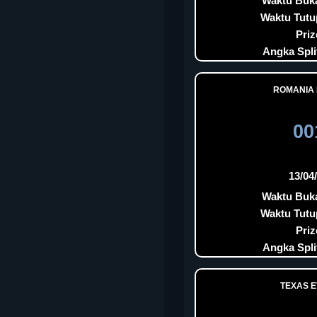
Waktu Buk
Waktu Tutu
Priz
Angka Spli
ROMANIA 
00
13/04
Waktu Buk
Waktu Tutu
Priz
Angka Spli
TEXAS E