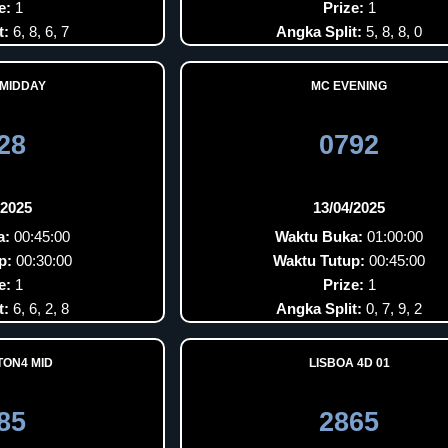
e:
1
Prize:
1
t:
6, 8, 6, 7
Angka Split:
5, 8, 8, 0
 MIDDAY
MC EVENING
28
0792
/2025
13/04/2025
a:
00:45:00
Waktu Buka:
01:00:00
p:
00:30:00
Waktu Tutup:
00:45:00
e:
1
Prize:
1
t:
6, 6, 2, 8
Angka Split:
0, 7, 9, 2
ON4 MID
LISBOA 4D 01
85
2865