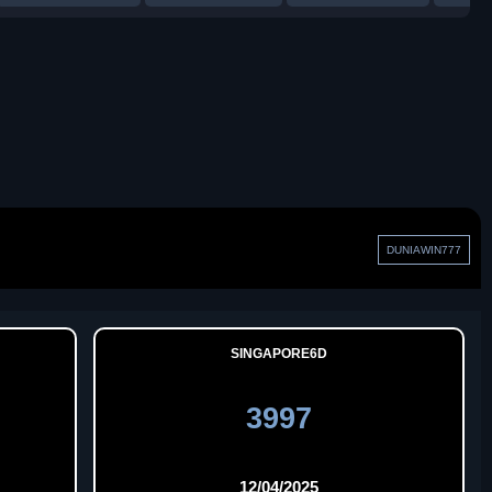
DUNIAWIN777
SINGAPORE6D
3997
12/04/2025