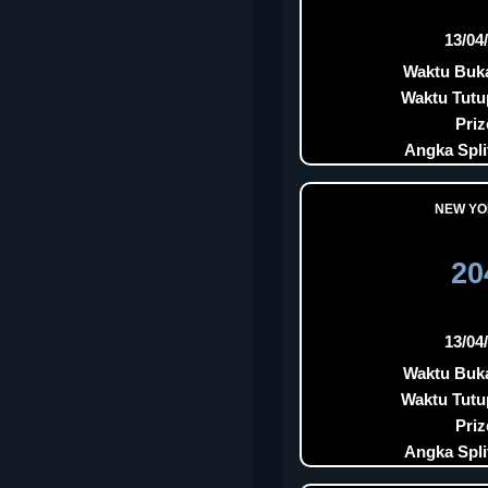
13/04
Waktu Buk
Waktu Tutu
Priz
Angka Spli
NEW YO
20
13/04
Waktu Buk
Waktu Tutu
Priz
Angka Spli