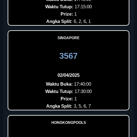
Waktu Tutup:
17:15:00
Prize:
1
Angka Split:
6, 2, 6, 1
SINGAPORE
3567
02/04/2025
Waktu Buka:
17:40:00
Waktu Tutup:
17:30:00
Prize:
1
Angka Split:
3, 5, 6, 7
HONGKONGPOOLS