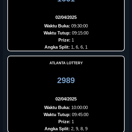
02/04/2025
Waktu Buka:
09:30:00
Waktu Tutup:
09:15:00
Prize:
1
Angka Split:
1, 6, 6, 1
ATLANTA LOTTERY
2989
02/04/2025
Waktu Buka:
10:00:00
Waktu Tutup:
09:45:00
Prize:
1
Angka Split:
2, 9, 8, 9