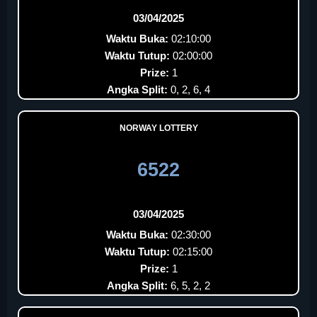
03/04/2025
Waktu Buka:
02:10:00
Waktu Tutup:
02:00:00
Prize:
1
Angka Split:
0, 2, 6, 4
NORWAY LOTTERY
6522
03/04/2025
Waktu Buka:
02:30:00
Waktu Tutup:
02:15:00
Prize:
1
Angka Split:
6, 5, 2, 2