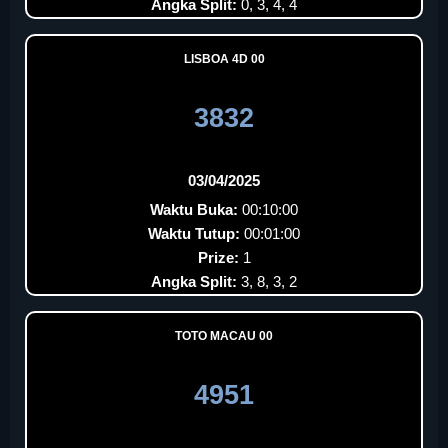
Angka Split:
0, 3, 4, 4
LISBOA 4D 00
3832
03/04/2025
Waktu Buka:
00:10:00
Waktu Tutup:
00:01:00
Prize:
1
Angka Split:
3, 8, 3, 2
TOTO MACAU 00
4951