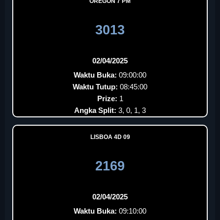
OREGON 7 PM
3013
02/04/2025
Waktu Buka:
09:00:00
Waktu Tutup:
08:45:00
Prize:
1
Angka Split:
3, 0, 1, 3
LISBOA 4D 09
2169
02/04/2025
Waktu Buka:
09:10:00