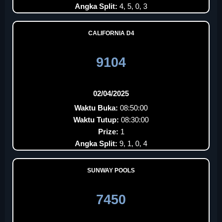
Angka Split:
4, 5, 0, 3
CALIFORNIA D4
9104
02/04/2025
Waktu Buka:
08:50:00
Waktu Tutup:
08:30:00
Prize:
1
Angka Split:
9, 1, 0, 4
SUNWAY POOLS
7450