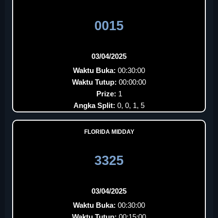
0015
03/04/2025
Waktu Buka:
00:30:00
Waktu Tutup:
00:00:00
Prize:
1
Angka Split:
0, 0, 1, 5
FLORIDA MIDDAY
3325
03/04/2025
Waktu Buka:
00:30:00
Waktu Tutup:
00:15:00