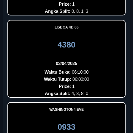
Prize:
1
Angka Split:
0, 8, 1, 3
LISBOA 4D 06
4380
03/04/2025
Waktu Buka:
06:10:00
Waktu Tutup:
06:00:00
Prize:
1
Angka Split:
4, 3, 8, 0
WASHINGTON4 EVE
0933