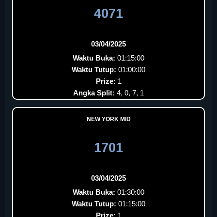
4071
03/04/2025
Waktu Buka:
01:15:00
Waktu Tutup:
01:00:00
Prize:
1
Angka Split:
4, 0, 7, 1
NEW YORK MID
1701
03/04/2025
Waktu Buka:
01:30:00
Waktu Tutup:
01:15:00
Prize:
1