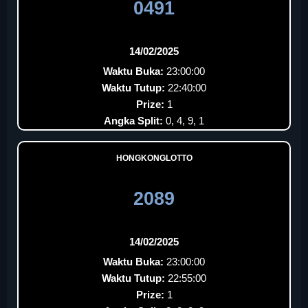
0491
14/02/2025
Waktu Buka:
23:00:00
Waktu Tutup:
22:40:00
Prize:
1
Angka Split:
0, 4, 9, 1
HONGKONGLOTTO
2089
14/02/2025
Waktu Buka:
23:00:00
Waktu Tutup:
22:55:00
Prize:
1