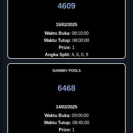
4609
15/02/2025
Waktu Buka:
08:10:00
Waktu Tutup:
08:00:00
Prize:
1
Angka Split:
4, 6, 0, 9
SUNWAY POOLS
6468
14/02/2025
Waktu Buka:
09:00:00
Waktu Tutup:
08:45:00
Prize:
1