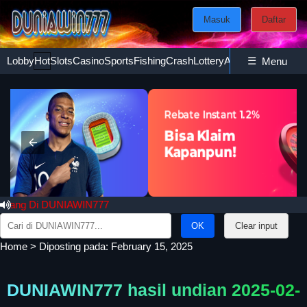
Masuk
Daftar
Lobby
Hot
Slots
Casino
Sports
Fishing
Crash
Lottery
Ayam
☰
Poker
Esport
Menu
 Di DUNIAWIN777
Search
Clear input
for:
Home
>
Diposting pada: February 15, 2025
DUNIAWIN777 hasil undian 2025-02-