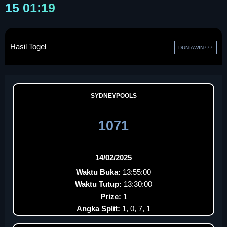
15 01:19
Hasil Togel
DUNIAWIN777
SYDNEYPOOLS
1071
14/02/2025
Waktu Buka:
13:55:00
Waktu Tutup:
13:30:00
Prize:
1
Angka Split:
1, 0, 7, 1