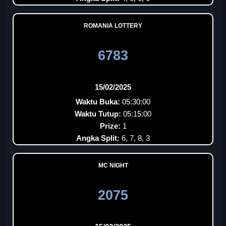
ROMANIA LOTTERY
6783
15/02/2025
Waktu Buka:
05:30:00
Waktu Tutup:
05:15:00
Prize:
1
Angka Split:
6, 7, 8, 3
MC NIGHT
2075