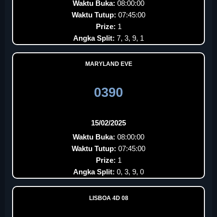
Waktu Buka:
08:00:00
Waktu Tutup:
07:45:00
Prize:
1
Angka Split:
7, 3, 9, 1
MARYLAND EVE
0390
15/02/2025
Waktu Buka:
08:00:00
Waktu Tutup:
07:45:00
Prize:
1
Angka Split:
0, 3, 9, 0
LISBOA 4D 08