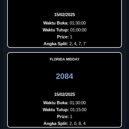
15/02/2025
Waktu Buka:
01:30:00
Waktu Tutup:
01:00:00
Prize:
1
Angka Split:
2, 4, 7, 7
FLORIDA MIDDAY
2084
15/02/2025
Waktu Buka:
01:30:00
Waktu Tutup:
01:15:00
Prize:
1
Angka Split:
2, 0, 8, 4