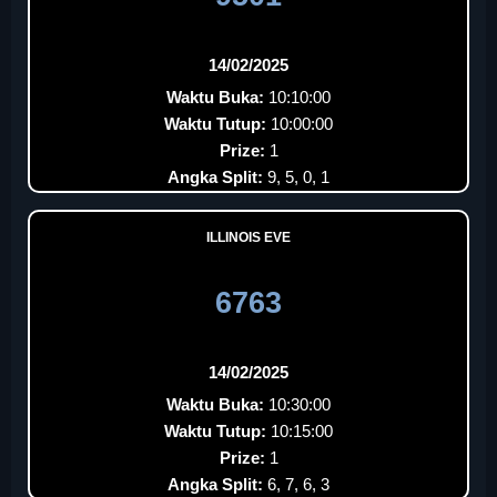
14/02/2025
Waktu Buka:
10:10:00
Waktu Tutup:
10:00:00
Prize:
1
Angka Split:
9, 5, 0, 1
ILLINOIS EVE
6763
14/02/2025
Waktu Buka:
10:30:00
Waktu Tutup:
10:15:00
Prize:
1
Angka Split:
6, 7, 6, 3