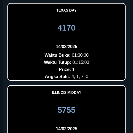
TEXAS DAY
4170
14/02/2025
Waktu Buka:
01:30:00
Waktu Tutup:
01:15:00
Prize:
1
Angka Split:
4, 1, 7, 0
ILLINOIS MIDDAY
5755
14/02/2025