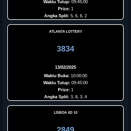
Waktu Tutup:
09:45:00
Prize:
1
Angka Split:
5, 6, 6, 2
ATLANTA LOTTERY
3834
13/02/2025
Waktu Buka:
10:00:00
Waktu Tutup:
09:45:00
Prize:
1
Angka Split:
3, 8, 3, 4
LISBOA 4D 10
2849