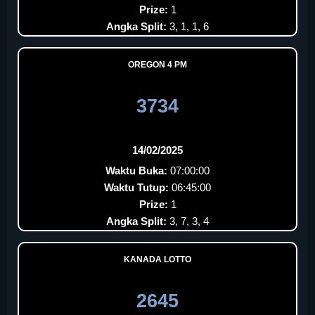
Prize:
1
Angka Split:
3, 1, 1, 6
OREGON 4 PM
3734
14/02/2025
Waktu Buka:
07:00:00
Waktu Tutup:
06:45:00
Prize:
1
Angka Split:
3, 7, 3, 4
KANADA LOTTO
2645