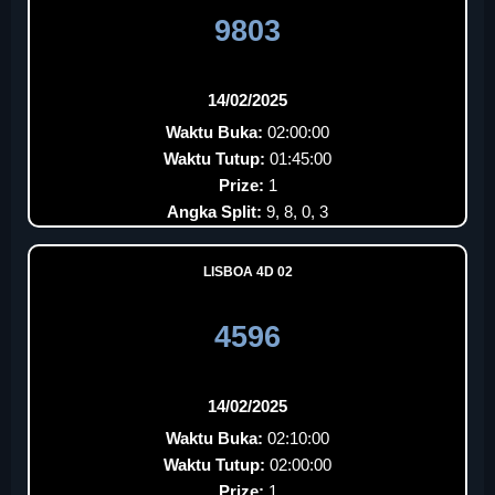
9803
14/02/2025
Waktu Buka:
02:00:00
Waktu Tutup:
01:45:00
Prize:
1
Angka Split:
9, 8, 0, 3
LISBOA 4D 02
4596
14/02/2025
Waktu Buka:
02:10:00
Waktu Tutup:
02:00:00
Prize:
1