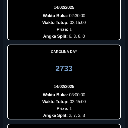
14/02/2025
Waktu Buka:
02:30:00
Waktu Tutup:
02:15:00
Prize:
1
Angka Split:
6, 3, 8, 0
CAROLINA DAY
2733
14/02/2025
Waktu Buka:
03:00:00
Waktu Tutup:
02:45:00
Prize:
1
Angka Split:
2, 7, 3, 3