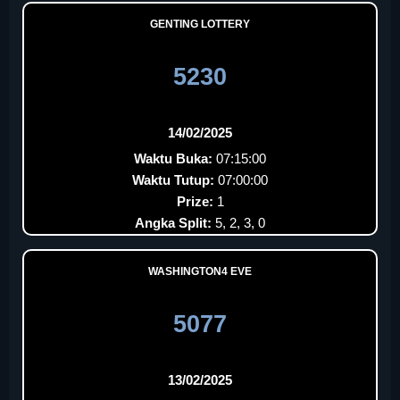
GENTING LOTTERY
5230
14/02/2025
Waktu Buka:
07:15:00
Waktu Tutup:
07:00:00
Prize:
1
Angka Split:
5, 2, 3, 0
WASHINGTON4 EVE
5077
13/02/2025