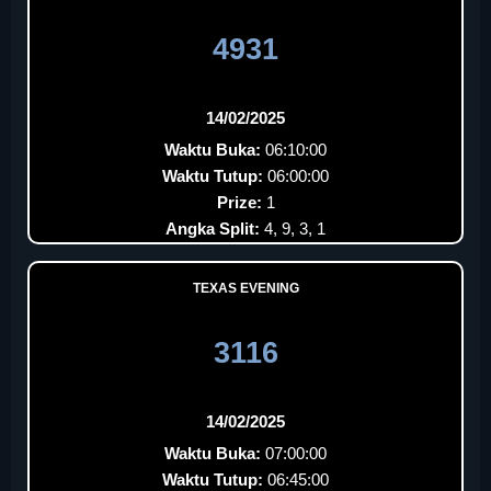
4931
14/02/2025
Waktu Buka:
06:10:00
Waktu Tutup:
06:00:00
Prize:
1
Angka Split:
4, 9, 3, 1
TEXAS EVENING
3116
14/02/2025
Waktu Buka:
07:00:00
Waktu Tutup:
06:45:00