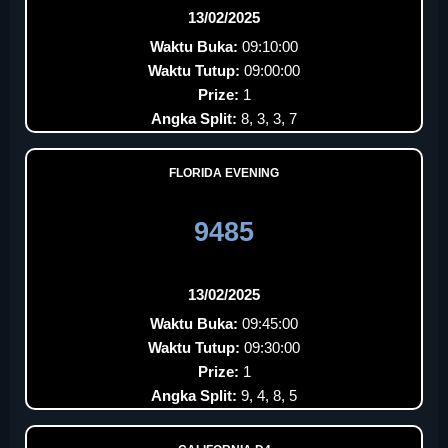
13/02/2025
Waktu Buka:
09:10:00
Waktu Tutup:
09:00:00
Prize:
1
Angka Split:
8, 3, 3, 7
FLORIDA EVENING
9485
13/02/2025
Waktu Buka:
09:45:00
Waktu Tutup:
09:30:00
Prize:
1
Angka Split:
9, 4, 8, 5